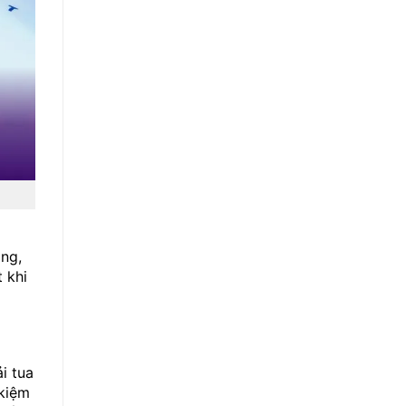
ông,
 khi
i tua
 kiệm