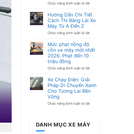
Chức năng bình luận bị tắt
ở
Nghiệm
Hướng
Chọn
Dẫn
Xe
Hướng Dẫn Chi Tiết
Chi
An
Cách Thi Bằng Lái Xe
Tiết
Toàn,
Máy Từ A Đến Z
Cách
Bền
Tra
Bỉ
Chức năng bình luận bị tắt
ở
Cứu
Hướng
Phạt
Dẫn
Mức phạt nồng độ
Nguội
Chi
Xe
cồn xe máy mới nhất
Tiết
Máy
2026: Phạt đến 10
Cách
Nhanh
Thi
triệu đồng
Chóng
Bằng
Chức năng bình luận bị tắt
ở
Lái
Mức
Xe
phạt
Máy
Xe Chạy Điện: Giải
nồng
Từ
Pháp Di Chuyển Xanh
độ
A
Cho Tương Lai Bền
cồn
Đến
xe
Vững
Z
máy
Chức năng bình luận bị tắt
ở
mới
Xe
nhất
Chạy
2026:
Điện:
Phạt
Giải
đến
DANH MỤC XE MÁY
Pháp
10
Di
triệu