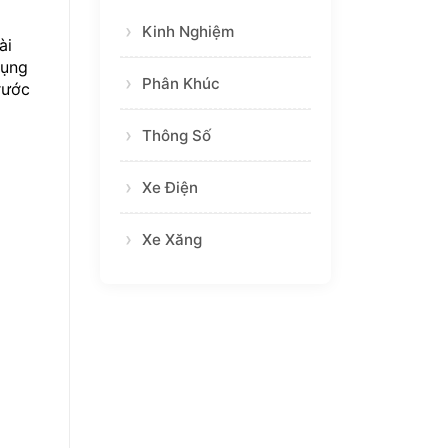
Chuyển
đồng
Xanh
Kinh Nghiệm
Cho
ài
Tương
Lai
dụng
Bền
Phân Khúc
rước
Vững
Thông Số
Xe Điện
Xe Xăng