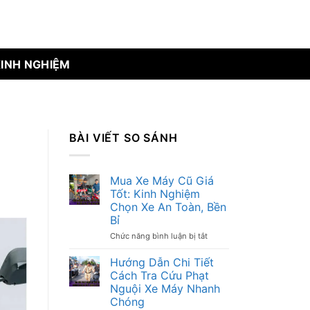
KINH NGHIỆM
BÀI VIẾT SO SÁNH
Mua Xe Máy Cũ Giá
Tốt: Kinh Nghiệm
Chọn Xe An Toàn, Bền
Bỉ
Chức năng bình luận bị tắt
ở
Mua
Xe
Hướng Dẫn Chi Tiết
Máy
Cách Tra Cứu Phạt
Cũ
Nguội Xe Máy Nhanh
Giá
Tốt:
Chóng
Kinh