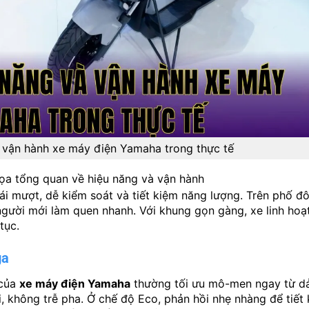
 vận hành xe máy điện Yamaha trong thực tế
ọa tổng quan về hiệu năng và vận hành
i mượt, dễ kiểm soát và tiết kiệm năng lượng. Trên phố đ
p người mới làm quen nhanh. Với khung gọn gàng, xe linh hoạt
tục.
ga
 của
xe máy điện Yamaha
thường tối ưu mô-men ngay từ dả
ái, không trễ pha. Ở chế độ Eco, phản hồi nhẹ nhàng để tiết