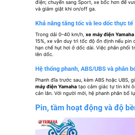
điện; chuyển sang Sport, xe bốc hơn để vượ
và giảm giật khi on/off ga.
Khả năng tăng tốc và leo dốc thực tế
Trong dải 0–40 km/h,
xe máy điện Yamaha
15%, xe vẫn duy trì tốc độ ổn định nếu pin
hạn chế hụt hơi ở dốc dài. Việc phân phối
lên dốc.
Hệ thống phanh, ABS/UBS và phân bổ
Phanh đĩa trước sau, kèm ABS hoặc UBS, g
máy điện Yamaha
tạo cảm giác tự tin khi 
cản lăn. Với người mới, hệ phanh phân bổ l
Pin, tầm hoạt động và độ bề