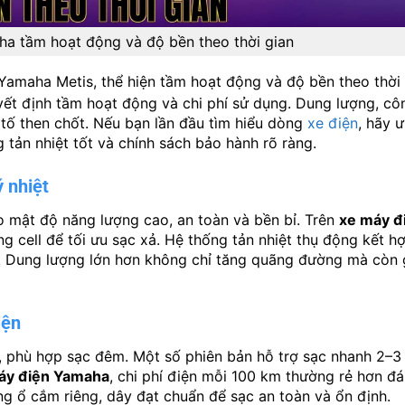
ha tầm hoạt động và độ bền theo thời gian
Yamaha Metis, thể hiện tầm hoạt động và độ bền theo thời
yết định tầm hoạt động và chi phí sử dụng. Dung lượng, cô
u tố then chốt. Nếu bạn lần đầu tìm hiểu dòng
xe điện
, hãy 
 tản nhiệt tốt và chính sách bảo hành rõ ràng.
ý nhiệt
 mật độ năng lượng cao, an toàn và bền bỉ. Trên
xe máy đ
ng cell để tối ưu sạc xả. Hệ thống tản nhiệt thụ động kết h
a. Dung lượng lớn hơn không chỉ tăng quãng đường mà còn
iện
 phù hợp sạc đêm. Một số phiên bản hỗ trợ sạc nhanh 2–3 
áy điện Yamaha
, chi phí điện mỗi 100 km thường rẻ hơn đ
g ổ cắm riêng, dây đạt chuẩn để sạc an toàn và ổn định.