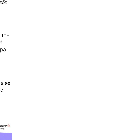
tốt
 10–
ể
-pa
ủa
xe
ực