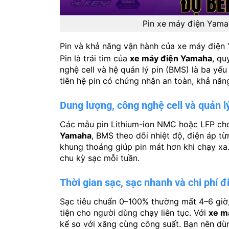
Pin xe máy điện Yama
Pin và khả năng vận hành của xe máy điện 
Pin là trái tim của
xe máy điện Yamaha
, qu
nghệ cell và hệ quản lý pin (BMS) là ba yế
tiên hệ pin có chứng nhận an toàn, khả năng
Dung lượng, công nghệ cell và quản l
Các mẫu pin Lithium-ion NMC hoặc LFP cho
Yamaha
, BMS theo dõi nhiệt độ, điện áp từ
khung thoáng giúp pin mát hơn khi chạy x
chu kỳ sạc mỗi tuần.
Thời gian sạc, sạc nhanh và chi phí đ
Sạc tiêu chuẩn 0–100% thường mất 4–6 giờ,
tiện cho người dùng chạy liên tục. Với
xe m
kể so với xăng cùng công suất. Bạn nên dùn