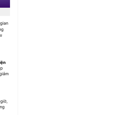
 gian
ng
ưu
iện
ợp
 giảm
giờ,
áng