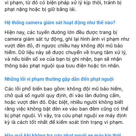
vi phạm, từ đó có biện pháp xử lý kịp thời, tránh bị
phạt nặng hoặc bị giữ bằng lái.
Hệ thống camera giám sát hoạt động như thế nào?
Hiện nay, các tuyến đường lớn đều được trang bị
camera giám sát tự động, ghi lại hình ảnh vi phạm như
vượt đèn đỏ, đi ngược chiều hay không đội mũ bảo
hiểm. Dữ liệu này sẽ được chuyển về trung tâm xử lý,
và nếu biển số xe của bạn bị ghi nhận, bạn sẽ nhận
thông báo phạt nguội qua bưu điện hoặc tin nhắn.
Những lỗi vi phạm thường gặp dẫn đến phạt nguội
Các lỗi phổ biến bao gồm: không đội mũ bảo hiểm,
chở quá số người quy định, đi vào làn đường cấm,
hoặc vượt đèn đỏ. Đặc biệt, nhiều người không biết
rằng việc không bật đèn xe vào ban đêm cũng có thể
bị phạt nguội. Vì vậy, tra cứu phạt nguội xe máy định
kỳ là cách tốt nhất để kiểm soát tình trạng vi phạm.
Hậu quả khi không tra cứu phạt nguội xe máy kịp thời