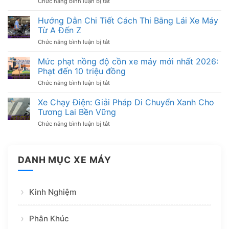
Chức năng bình luận bị tắt
ở
Tốt:
Hướng
Kinh
Dẫn
Hướng Dẫn Chi Tiết Cách Thi Bằng Lái Xe Máy
Nghiệm
Chi
Từ A Đến Z
Chọn
Tiết
Xe
Cách
Chức năng bình luận bị tắt
ở
An
Tra
Hướng
Toàn,
Cứu
Dẫn
Mức phạt nồng độ cồn xe máy mới nhất 2026:
Bền
Phạt
Chi
Bỉ
Phạt đến 10 triệu đồng
Nguội
Tiết
Xe
Cách
Chức năng bình luận bị tắt
ở
Máy
Thi
Mức
Nhanh
Bằng
phạt
Xe Chạy Điện: Giải Pháp Di Chuyển Xanh Cho
Chóng
Lái
nồng
Tương Lai Bền Vững
Xe
độ
Máy
cồn
Chức năng bình luận bị tắt
ở
Từ
xe
Xe
A
máy
Chạy
Đến
mới
Điện:
Z
nhất
Giải
DANH MỤC XE MÁY
2026:
Pháp
Phạt
Di
đến
Chuyển
10
Xanh
triệu
Kinh Nghiệm
Cho
đồng
Tương
Lai
Bền
Phân Khúc
Vững