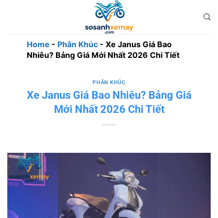
Bỏ
qua
nội
dung
Home
-
Phân Khúc
-
Xe Janus Giá Bao
Nhiêu? Bảng Giá Mới Nhất 2026 Chi Tiết
PHÂN KHÚC
Xe Janus Giá Bao Nhiêu? Bảng Giá
Mới Nhất 2026 Chi Tiết