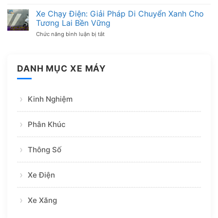
Mức
Nhanh
Bằng
phạt
Xe Chạy Điện: Giải Pháp Di Chuyển Xanh Cho
Chóng
Lái
nồng
Tương Lai Bền Vững
Xe
độ
Máy
cồn
Chức năng bình luận bị tắt
ở
Từ
xe
Xe
A
máy
Chạy
Đến
mới
Điện:
Z
nhất
Giải
DANH MỤC XE MÁY
2026:
Pháp
Phạt
Di
đến
Chuyển
10
Xanh
triệu
Kinh Nghiệm
Cho
đồng
Tương
Lai
Bền
Phân Khúc
Vững
Thông Số
Xe Điện
Xe Xăng