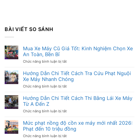
BÀI VIẾT SO SÁNH
Mua Xe Máy Cũ Giá Tốt: Kinh Nghiệm Chọn Xe
An Toàn, Bền Bỉ
Chức năng bình luận bị tắt
ở
Mua
Xe
Hướng Dẫn Chi Tiết Cách Tra Cứu Phạt Nguội
Máy
Xe Máy Nhanh Chóng
Cũ
Giá
Chức năng bình luận bị tắt
ở
Tốt:
Hướng
Kinh
Dẫn
Hướng Dẫn Chi Tiết Cách Thi Bằng Lái Xe Máy
Nghiệm
Chi
Từ A Đến Z
Chọn
Tiết
Xe
Cách
Chức năng bình luận bị tắt
ở
An
Tra
Hướng
Toàn,
Cứu
Dẫn
Mức phạt nồng độ cồn xe máy mới nhất 2026:
Bền
Phạt
Chi
Bỉ
Phạt đến 10 triệu đồng
Nguội
Tiết
Xe
Cách
Chức năng bình luận bị tắt
ở
Máy
Thi