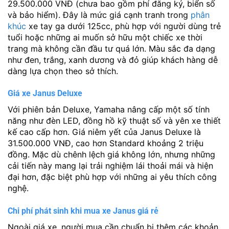
29.500.000 VNĐ (chưa bao gồm phí đăng ký, biển số
và bảo hiểm). Đây là mức giá cạnh tranh trong
phân
khúc
xe tay ga dưới 125cc, phù hợp với người dùng trẻ
tuổi hoặc những ai muốn sở hữu một chiếc xe thời
trang mà không cần đầu tư quá lớn. Màu sắc đa dạng
như đen, trắng, xanh dương và đỏ giúp khách hàng dễ
dàng lựa chọn theo sở thích.
Giá xe Janus Deluxe
Với phiên bản Deluxe, Yamaha nâng cấp một số tính
năng như đèn LED, đồng hồ kỹ thuật số và yên xe thiết
kế cao cấp hơn. Giá niêm yết của Janus Deluxe là
31.500.000 VNĐ, cao hơn Standard khoảng 2 triệu
đồng. Mặc dù chênh lệch giá không lớn, nhưng những
cải tiến này mang lại trải nghiệm lái thoải mái và hiện
đại hơn, đặc biệt phù hợp với những ai yêu thích công
nghệ.
Chi phí phát sinh khi mua xe Janus giá rẻ
Ngoài giá xe, người mua cần chuẩn bị thêm các khoản