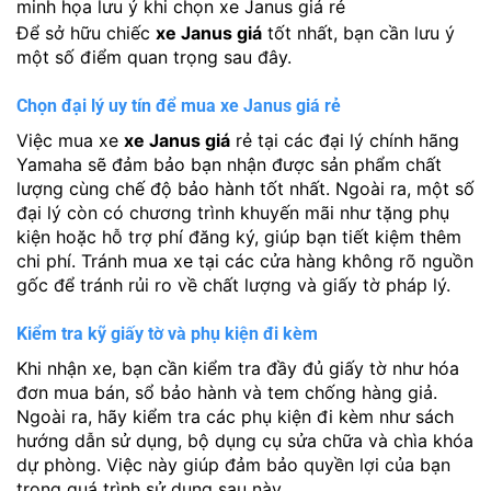
minh họa lưu ý khi chọn xe Janus giá rẻ
Để sở hữu chiếc
xe Janus giá
tốt nhất, bạn cần lưu ý
một số điểm quan trọng sau đây.
Chọn đại lý uy tín để mua xe Janus giá rẻ
Việc mua xe
xe Janus giá
rẻ tại các đại lý chính hãng
Yamaha sẽ đảm bảo bạn nhận được sản phẩm chất
lượng cùng chế độ bảo hành tốt nhất. Ngoài ra, một số
đại lý còn có chương trình khuyến mãi như tặng phụ
kiện hoặc hỗ trợ phí đăng ký, giúp bạn tiết kiệm thêm
chi phí. Tránh mua xe tại các cửa hàng không rõ nguồn
gốc để tránh rủi ro về chất lượng và giấy tờ pháp lý.
Kiểm tra kỹ giấy tờ và phụ kiện đi kèm
Khi nhận xe, bạn cần kiểm tra đầy đủ giấy tờ như hóa
đơn mua bán, sổ bảo hành và tem chống hàng giả.
Ngoài ra, hãy kiểm tra các phụ kiện đi kèm như sách
hướng dẫn sử dụng, bộ dụng cụ sửa chữa và chìa khóa
dự phòng. Việc này giúp đảm bảo quyền lợi của bạn
trong quá trình sử dụng sau này.