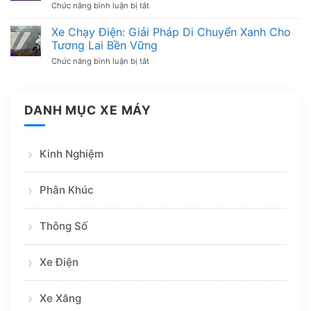
Cách
Chức năng bình luận bị tắt
ở
Máy
Thi
Mức
Nhanh
Bằng
phạt
Xe Chạy Điện: Giải Pháp Di Chuyển Xanh Cho
Chóng
Lái
nồng
Tương Lai Bền Vững
Xe
độ
Máy
cồn
Chức năng bình luận bị tắt
ở
Từ
xe
Xe
A
máy
Chạy
Đến
mới
Điện:
Z
nhất
Giải
DANH MỤC XE MÁY
2026:
Pháp
Phạt
Di
đến
Chuyển
10
Xanh
triệu
Kinh Nghiệm
Cho
đồng
Tương
Lai
Bền
Phân Khúc
Vững
Thông Số
Xe Điện
Xe Xăng