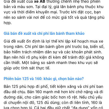
Giá đề xuất của
xe AB
thường chênh nhẹ theo phiên
bản và màu sơn. Tại đại lý, giá lăn bánh phụ thuộc khu
vực và thời điểm khuyến mại. Trước khi đặt cọc, bạn
nên so sánh vài nơi để có mức giá tốt và quà tặng phù
hợp.
Giá bán đề xuất và chi phí lăn bánh tham khảo
Giá đề xuất ổn định là lợi thế khi lập kế hoạch mua xe
trong năm. Chi phí lăn bánh gồm phí trước bạ, biển số,
bảo hiểm trách nhiệm dân sự và các khoản phát sinh.
Bạn nên hỏi rõ phụ kiện đi kèm để tránh đội giá không
cần thiết. Một bảng so sánh nhanh theo khu vực sẽ
giúp ước tính sát thực tế.
Phiên bản 125 và 160: khác gì, chọn bản nào?
Bản 125 phù hợp đi phố, tiết kiệm xăng và chi phí ban
đầu dễ chịu. Bản 160 mạnh mẽ hơn khi chở nặng và đi
đường dài, cho cảm giác bốc hơn rõ rệt. Nếu chủ yếu
di chuyển nội đô, 125 đủ dùng; còn đi liên tỉnh, 160 là
lựa chọn hợp lý. Cả hai đều giữ chất “đa dụng” vốn có