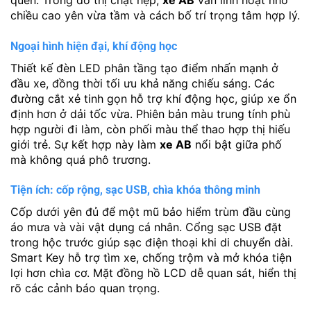
chiều cao yên vừa tầm và cách bố trí trọng tâm hợp lý.
Ngoại hình hiện đại, khí động học
Thiết kế đèn LED phân tầng tạo điểm nhấn mạnh ở
đầu xe, đồng thời tối ưu khả năng chiếu sáng. Các
đường cắt xẻ tinh gọn hỗ trợ khí động học, giúp xe ổn
định hơn ở dải tốc vừa. Phiên bản màu trung tính phù
hợp người đi làm, còn phối màu thể thao hợp thị hiếu
giới trẻ. Sự kết hợp này làm
xe AB
nổi bật giữa phố
mà không quá phô trương.
Tiện ích: cốp rộng, sạc USB, chìa khóa thông minh
Cốp dưới yên đủ để một mũ bảo hiểm trùm đầu cùng
áo mưa và vài vật dụng cá nhân. Cổng sạc USB đặt
trong hộc trước giúp sạc điện thoại khi di chuyển dài.
Smart Key hỗ trợ tìm xe, chống trộm và mở khóa tiện
lợi hơn chìa cơ. Mặt đồng hồ LCD dễ quan sát, hiển thị
rõ các cảnh báo quan trọng.