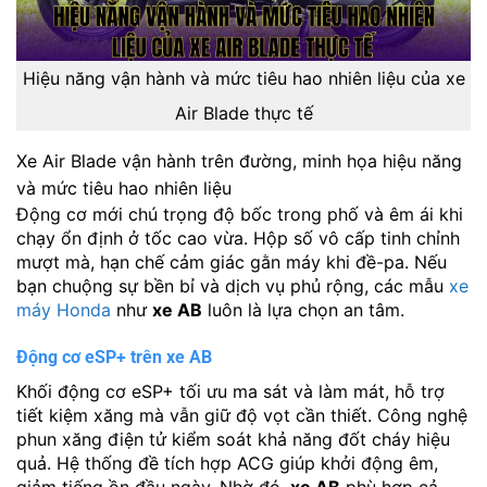
Hiệu năng vận hành và mức tiêu hao nhiên liệu của xe
Air Blade thực tế
Xe Air Blade vận hành trên đường, minh họa hiệu năng
và mức tiêu hao nhiên liệu
Động cơ mới chú trọng độ bốc trong phố và êm ái khi
chạy ổn định ở tốc cao vừa. Hộp số vô cấp tinh chỉnh
mượt mà, hạn chế cảm giác gằn máy khi đề-pa. Nếu
bạn chuộng sự bền bỉ và dịch vụ phủ rộng, các mẫu
xe
máy Honda
như
xe AB
luôn là lựa chọn an tâm.
Động cơ eSP+ trên xe AB
Khối động cơ eSP+ tối ưu ma sát và làm mát, hỗ trợ
tiết kiệm xăng mà vẫn giữ độ vọt cần thiết. Công nghệ
phun xăng điện tử kiểm soát khả năng đốt cháy hiệu
quả. Hệ thống đề tích hợp ACG giúp khởi động êm,