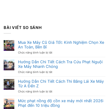
BÀI VIẾT SO SÁNH
Mua Xe Máy Cũ Giá Tốt: Kinh Nghiệm Chọn Xe
An Toàn, Bền Bỉ
Chức năng bình luận bị tắt
ở
Mua
Xe
Hướng Dẫn Chi Tiết Cách Tra Cứu Phạt Nguội
Máy
Xe Máy Nhanh Chóng
Cũ
Giá
Chức năng bình luận bị tắt
ở
Tốt:
Hướng
Kinh
Dẫn
Hướng Dẫn Chi Tiết Cách Thi Bằng Lái Xe Máy
Nghiệm
Chi
Từ A Đến Z
Chọn
Tiết
Xe
Cách
Chức năng bình luận bị tắt
ở
An
Tra
Hướng
Toàn,
Cứu
Dẫn
Mức phạt nồng độ cồn xe máy mới nhất 2026:
Bền
Phạt
Chi
Bỉ
Phạt đến 10 triệu đồng
Nguội
Tiết
Xe