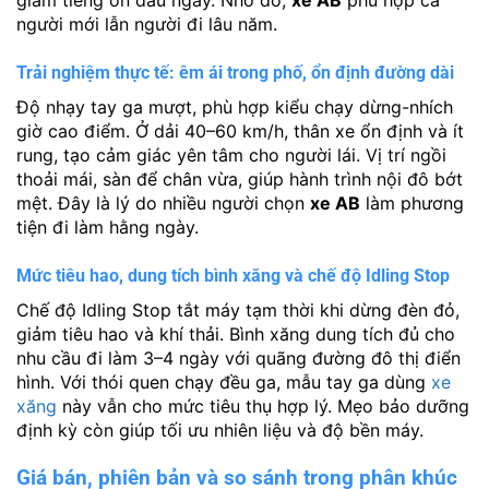
giảm tiếng ồn đầu ngày. Nhờ đó,
xe AB
phù hợp cả
người mới lẫn người đi lâu năm.
Trải nghiệm thực tế: êm ái trong phố, ổn định đường dài
Độ nhạy tay ga mượt, phù hợp kiểu chạy dừng-nhích
giờ cao điểm. Ở dải 40–60 km/h, thân xe ổn định và ít
rung, tạo cảm giác yên tâm cho người lái. Vị trí ngồi
thoải mái, sàn để chân vừa, giúp hành trình nội đô bớt
mệt. Đây là lý do nhiều người chọn
xe AB
làm phương
tiện đi làm hằng ngày.
Mức tiêu hao, dung tích bình xăng và chế độ Idling Stop
Chế độ Idling Stop tắt máy tạm thời khi dừng đèn đỏ,
giảm tiêu hao và khí thải. Bình xăng dung tích đủ cho
nhu cầu đi làm 3–4 ngày với quãng đường đô thị điển
hình. Với thói quen chạy đều ga, mẫu tay ga dùng
xe
xăng
này vẫn cho mức tiêu thụ hợp lý. Mẹo bảo dưỡng
định kỳ còn giúp tối ưu nhiên liệu và độ bền máy.
Giá bán, phiên bản và so sánh trong phân khúc