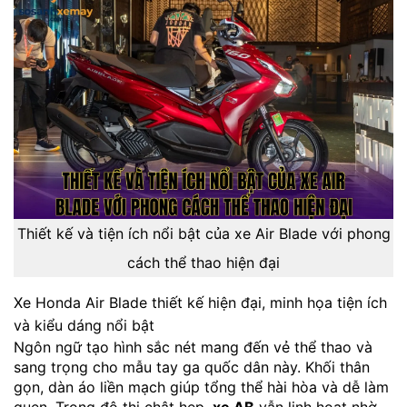
Thiết kế và tiện ích nổi bật của xe Air Blade với phong
cách thể thao hiện đại
Xe Honda Air Blade thiết kế hiện đại, minh họa tiện ích
và kiểu dáng nổi bật
Ngôn ngữ tạo hình sắc nét mang đến vẻ thể thao và
sang trọng cho mẫu tay ga quốc dân này. Khối thân
gọn, dàn áo liền mạch giúp tổng thể hài hòa và dễ làm
quen. Trong đô thị chật hẹp,
xe AB
vẫn linh hoạt nhờ